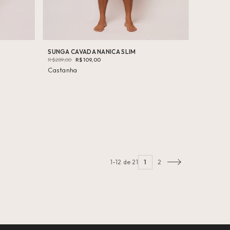
SUNGA CAVADA NANICA SLIM
R$289,00
R$109,00
Castanha
1-12 de 21
1
2