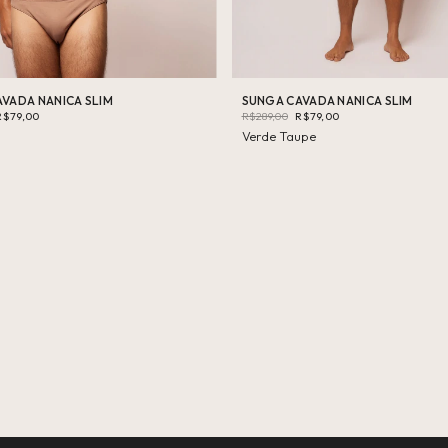
VADA NANICA SLIM
SUNGA CAVADA NANICA SLIM
R$79,00
R$289,00
R$79,00
Verde Taupe