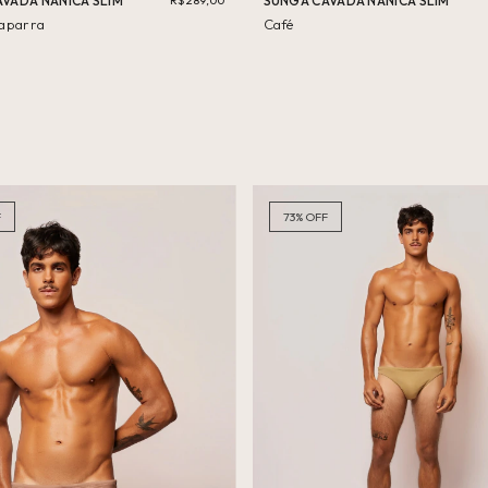
VADA NANICA SLIM
SUNGA CAVADA NANICA SLIM
caparra
Café
F
73
%
OFF