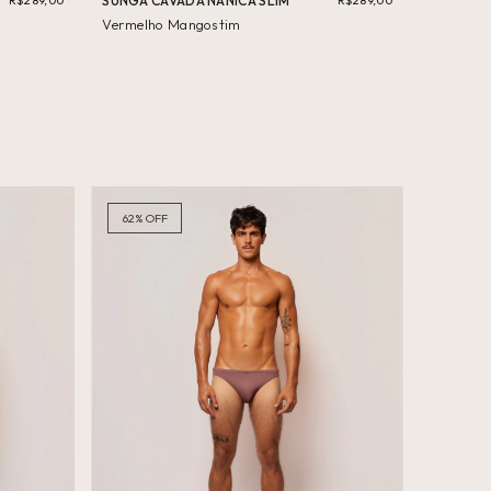
SUNGA CAVADA NANICA SLIM
Vermelho Mangostim
62
%
OFF