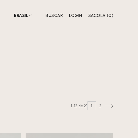
BRASIL
BUSCAR
LOGIN
SACOLA
(
0
)
1-12 de 21
1
2