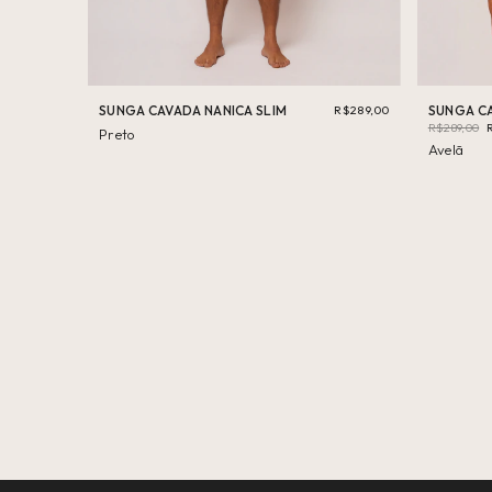
SUNGA CAVADA NANICA SLIM
R$289,00
SUNGA CA
R$289,00
Preto
Avelã