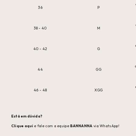
36
P
38 - 40
M
40 - 42
G
44
GG
46 - 48
XGG
Está em dúvida?
Clique aqui
e fale com a equipe
BANNANNA
via WhatsApp!