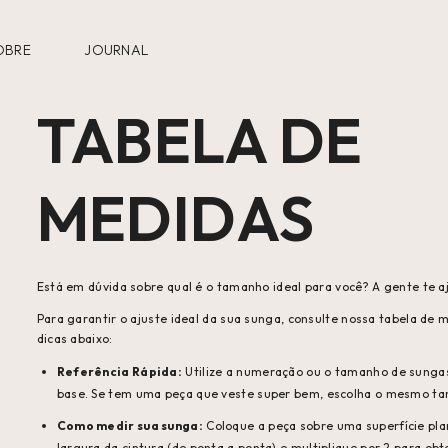
OBRE
JOURNAL
TABELA DE
MEDIDAS
Está em dúvida sobre qual é o tamanho ideal para você? A gente te a
Para garantir o ajuste ideal da sua sunga, consulte nossa tabela de 
dicas abaixo:
Referência Rápida:
Utilize a numeração ou o tamanho de sungas
base. Se tem uma peça que veste super bem, escolha o mesmo t
Como medir sua sunga:
Coloque a peça sobre uma superfície pla
largura da cintura (de ponta a ponta) e multiplique por 2 para obt