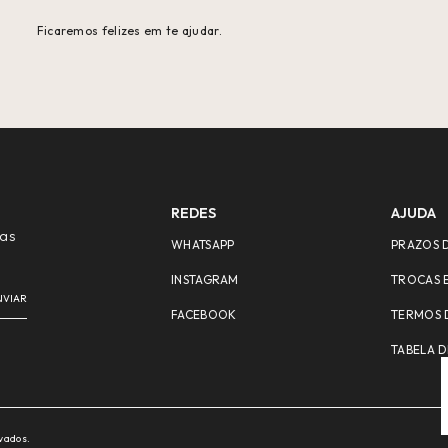
Ficaremos felizes em te ajudar.
REDES
AJUDA
 as
WHATSAPP
PRAZOS 
INSTAGRAM
TROCAS 
FACEBOOK
TERMOS 
TABELA D
rvados.