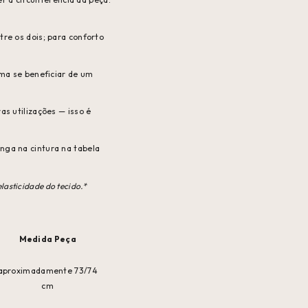
tre os dois; para conforto
ma se beneficiar de um
s utilizações — isso é
nga na cintura na tabela
lasticidade do tecido.*
Medida Peça
aproximadamente 73/74
cm