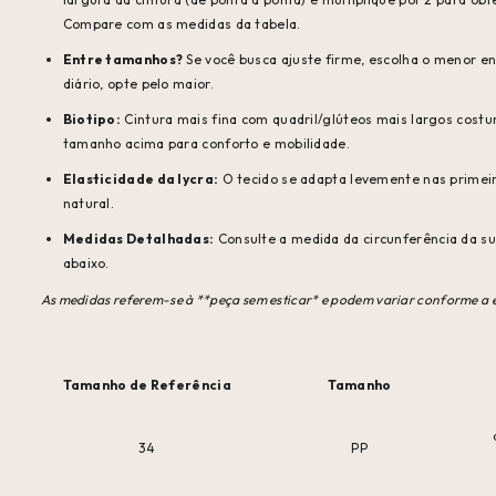
Compare com as medidas da tabela.
Entre tamanhos?
Se você busca ajuste firme, escolha o menor en
diário, opte pelo maior.
Biotipo:
Cintura mais fina com quadril/glúteos mais largos costu
tamanho acima para conforto e mobilidade.
Elasticidade da lycra:
O tecido se adapta levemente nas primeira
natural.
Medidas Detalhadas:
Consulte a medida da circunferência da su
abaixo.
As medidas referem-se à **peça sem esticar* e podem variar conforme a e
Tamanho de Referência
Tamanho
34
PP