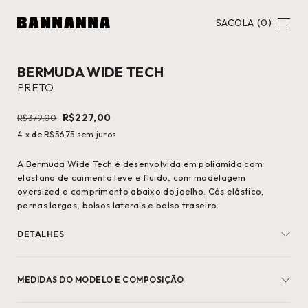
SACOLA
(
0
)
BERMUDA WIDE TECH
40
%
OFF
PRETO
R$227,00
R$379,00
4
x de
R$56,75
sem juros
A Bermuda Wide Tech é desenvolvida em poliamida com
elastano de caimento leve e fluido, com modelagem
oversized e comprimento abaixo do joelho. Cós elástico,
pernas largas, bolsos laterais e bolso traseiro.
DETALHES
MEDIDAS DO MODELO E COMPOSIÇÃO