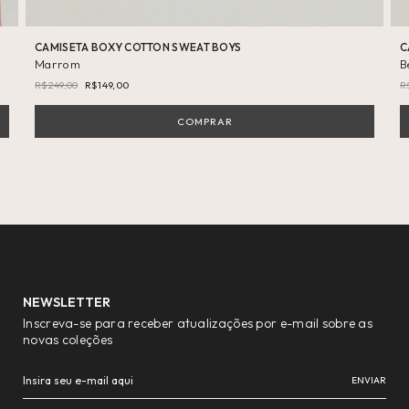
CAMISETA BOXY COTTON SWEAT BOYS
C
Marrom
B
R$249,00
R$149,00
R
COMPRAR
NEWSLETTER
Inscreva-se para receber atualizações por e-mail sobre as
novas coleções